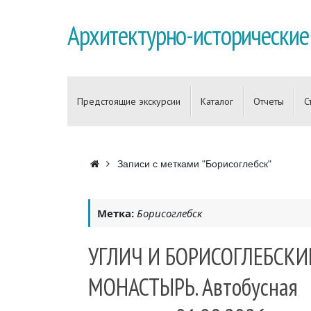
Перейти
к
Архитектурно-исторические
содержимому
Перейти
к
Предстоящие экскурсии
Каталог
Отчеты
С
содержимому
Главная
Записи с метками "Борисоглебск"
Метка:
Борисоглебск
УГЛИЧ И БОРИСОГЛЕБСКИ
МОНАСТЫРЬ. Автобусная