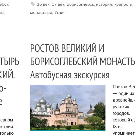
ебск
,
16 век
,
17 век
,
Борисоглебск
,
история
,
крепости
,
бы
,
монастыри
,
Углич
РОСТОВ ВЕЛИКИЙ И
ТЫРЬ
БОРИСОГЛЕБСКИЙ МОНАСТЫ
КИЙ.
Автобусная экскурсия
о-
Ростов Ве
— один из
е
древнейш
русских
городов,
невном
который е
ествии
IX в.
только
упоминает