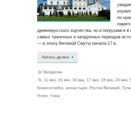
увиди
изуми
по кра
памят
древнерусского зодчества, но и погрузимся в 
самых трагичных и загадочных периодов исто
— в эпоху Великой Смуты начала 17 в.
Читать далее
Экскурсии
11 век
,
15 век
,
16 век
,
17 век
,
18 век
,
20 век
,
Борисоглебск
,
монастыри
,
Ростов Великий
,
Тута
Углич
,
Учма