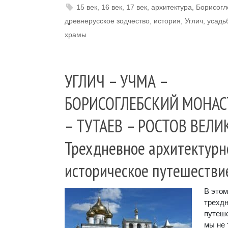
15 век
,
16 век
,
17 век
,
архитектура
,
Борисогл
древнерусское зодчество
,
история
,
Углич
,
усадь
храмы
УГЛИЧ – УЧМА –
БОРИСОГЛЕБСКИЙ МОНАС
– ТУТАЕВ – РОСТОВ ВЕЛИ
Трехдневное архитектурн
историческое путешестви
В этом
трехд
путеш
мы не 