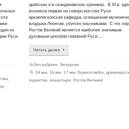
м
арабских и в скандинавских хрониках. B XI в. зде
тельные
возникла первая на северо-востоке Руси
соте
архиепископская кафедра, освященная мучениче
ники
владыки Леонтия, убитого язычниками. С тех пор
один из
Ростов Великий является наиболее значимым
рии Руси
духовным центром северной Руси.…
Читать далее
Без рубрики
,
Экскурсии
14 век
,
16 век
,
17 век
,
Борисоглебск
,
древнерусс
9 век
,
зодчество
,
монастыри
,
Ростов Великий
ев
,