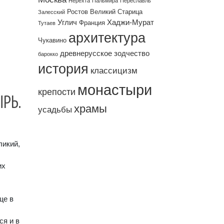
Нерехта
Пальмира
Переславль
Ростов Великий
Старица
Залесский
Углич
Хаджи-Мурат
Франция
Тутаев
архитектура
Чукавино
древнерусское зодчество
барокко
история
классицизм
монастыри
крепости
РЬ.
храмы
усадьбы
ликий,
их
ще в
ся и в