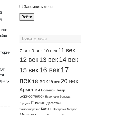
Запомнить меня
й
Войти
д
олге
дьбы
Главные темы
в
11 век
7 век
9 век
10 век
стории
14 век
12 век
13 век
17
16 век
15 век
 От
ься
век
20 век
трану
18 век
19 век
Армения
Большой Театр
Борисоглебск
Бургундия
Вологда
Грузия
Дагестан
Городня
Катынь
Замоскворечье
Кострома
Медное
Москва