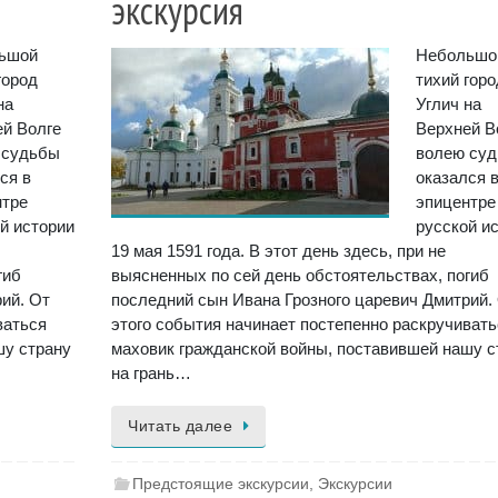
экскурсия
ьшой
Небольшо
город
тихий горо
на
Углич на
ей Волге
Верхней В
 судьбы
волею су
ся в
оказался 
нтре
эпицентре
й истории
русской и
19 мая 1591 года. В этот день здесь, при не
гиб
выясненных по сей день обстоятельствах, погиб
ий. От
последний сын Ивана Грозного царевич Дмитрий.
ваться
этого события начинает постепенно раскручиват
шу страну
маховик гражданской войны, поставившей нашу с
на грань…
Читать далее
Предстоящие экскурсии
,
Экскурсии