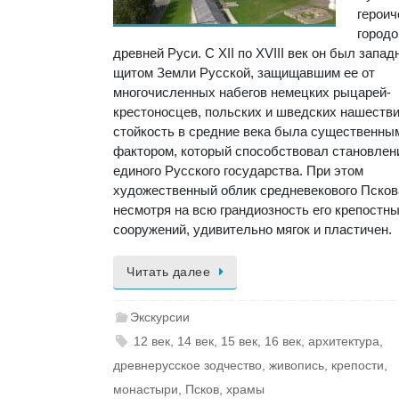
героич
городо
древней Руси. С XII по XVIII век он был запа
щитом Земли Русской, защищавшим ее от
многочисленных набегов немецких рыцарей-
крестоносцев, польских и шведских нашестви
стойкость в средние века была существенны
фактором, который способствовал становле
единого Русского государства. При этом
художественный облик средневекового Псков
несмотря на всю грандиозность его крепостн
сооружений, удивительно мягок и пластичен.
Читать далее
Экскурсии
12 век
,
14 век
,
15 век
,
16 век
,
архитектура
,
древнерусское зодчество
,
живопись
,
крепости
,
монастыри
,
Псков
,
храмы