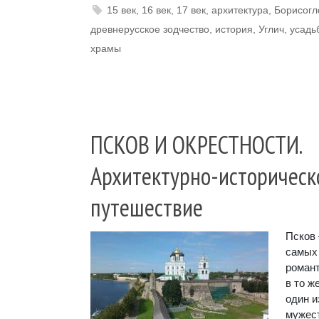
15 век
,
16 век
,
17 век
,
архитектура
,
Борисогл
древнерусское зодчество
,
история
,
Углич
,
усадь
храмы
ПСКОВ И ОКРЕСТНОСТИ.
Архитектурно-историческ
путешествие
Псков 
самых
романт
в то ж
один и
мужес