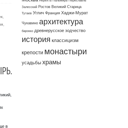
Нерехта
Пальмира
Переславль
Ростов Великий
Старица
Залесский
Углич
Хаджи-Мурат
Франция
Тутаев
ек
,
архитектура
Чукавино
ия
,
древнерусское зодчество
барокко
история
классицизм
монастыри
крепости
храмы
усадьбы
РЬ.
ликий,
их
ще в