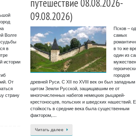
путешествие 08.08.2026-
09.08.2026)
ьшой
город
на
Псков – од
ей Волге
самых
 судьбы
романтичн
ся в
в то же вр
нтре
один из с
й истории
мужествен
героическ
гиб
городов
ий. От
древней Руси. С XII по XVIII век он был западным
ваться
щитом Земли Русской, защищавшим ее от
шу страну
многочисленных набегов немецких рыцарей-
крестоносцев, польских и шведских нашествий. Е
стойкость в средние века была существенным
фактором,…
Читать далее