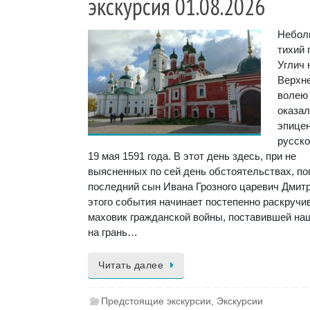
экскурсия 01.08.2026
Небол
тихий 
Углич 
Верхн
волею
оказал
эпице
русско
19 мая 1591 года. В этот день здесь, при не
выясненных по сей день обстоятельствах, по
последний сын Ивана Грозного царевич Дмитр
этого события начинает постепенно раскручи
маховик гражданской войны, поставившей на
на грань…
Читать далее
Предстоящие экскурсии
,
Экскурсии