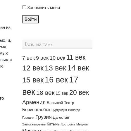
Запомнить меня
Войти
ин из
ых, и,
Главные темы
емя,
амых
11 век
7 век
9 век
10 век
ных и
их
14 век
12 век
13 век
17
16 век
15 век
век
20 век
18 век
19 век
го
Армения
Большой Театр
Борисоглебск
Бургундия
Вологда
Грузия
Дагестан
Городня
Катынь
Замоскворечье
Кострома
Медное
Москва