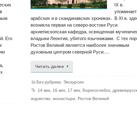
еских
IX в.
в
упоминает
дным
арабских и в скандинавских хрониках. B XI в. зде
возникла первая на северо-востоке Руси
архиепископская кафедра, освященная мучениче
й. Его
владыки Леонтия, убитого язычниками. С тех пор
м
Ростов Великий является наиболее значимым
нию
духовным центром северной Руси.…
а,
Читать далее
ых
Без рубрики
,
Экскурсии
14 век
,
16 век
,
17 век
,
Борисоглебск
,
древнерусс
зодчество
,
монастыри
,
Ростов Великий