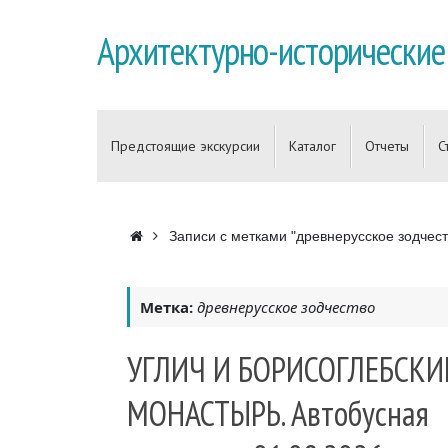
Перейти
к
Архитектурно-исторические
содержимому
Перейти
к
Предстоящие экскурсии
Каталог
Отчеты
С
содержимому
Главная
Записи с метками "древнерусское зодчест
Метка:
древнерусское зодчество
УГЛИЧ И БОРИСОГЛЕБСКИ
МОНАСТЫРЬ. Автобусная