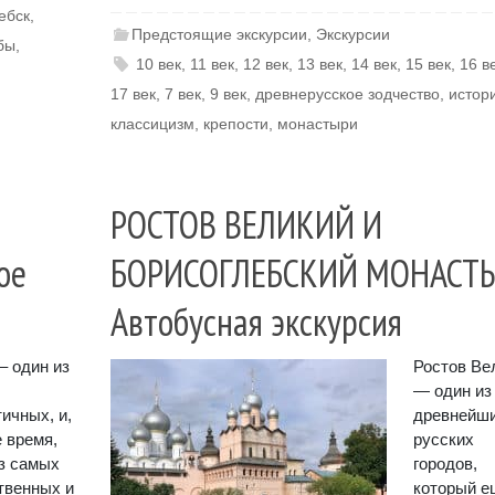
ебск
,
Предстоящие экскурсии
,
Экскурсии
бы
,
10 век
,
11 век
,
12 век
,
13 век
,
14 век
,
15 век
,
16 в
17 век
,
7 век
,
9 век
,
древнерусское зодчество
,
истор
классицизм
,
крепости
,
монастыри
РОСТОВ ВЕЛИКИЙ И
ое
БОРИСОГЛЕБСКИЙ МОНАСТЫ
Автобусная экскурсия
– один из
Ростов Ве
— один из
ичных, и,
древнейш
е время,
русских
з самых
городов,
твенных и
который е