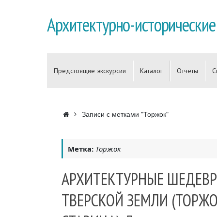
Перейти
к
Архитектурно-исторические
содержимому
Перейти
к
Предстоящие экскурсии
Каталог
Отчеты
С
содержимому
Главная
Записи с метками "Торжок"
Метка:
Торжок
АРХИТЕКТУРНЫЕ ШЕДЕВ
ТВЕРСКОЙ ЗЕМЛИ (ТОРЖО