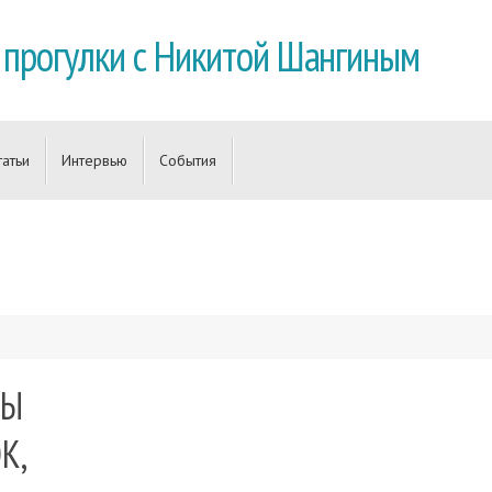
 прогулки с Никитой Шангиным
татьи
Интервью
События
РЫ
К,