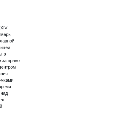
 XIV
Тверь
главной
ницей
ы в
 за право
центром
ания
томками
время
 над
ех
й