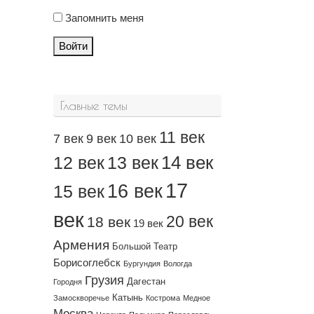
Запомнить меня
Войти
Главные темы
11 век
7 век
9 век
10 век
14 век
12 век
13 век
17
16 век
15 век
век
20 век
18 век
19 век
Армения
Большой Театр
Борисоглебск
Бургундия
Вологда
Грузия
Дагестан
Городня
Катынь
Замоскворечье
Кострома
Медное
Москва