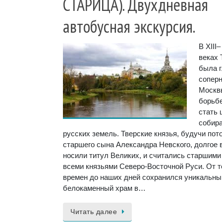
СТАРИЦА). Двухдневная
автобусная экскурсия.
В XIII–
веках 
была 
сопер
Москв
борьбе
стать 
собир
русских земель. Тверские князья, будучи по
старшего сына Александра Невского, долгое 
носили титул Великих, и считались старшими
всеми князьями Северо-Восточной Руси. От т
времен до наших дней сохранился уникальны
белокаменный храм в…
Читать далее