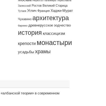
Нерехта
Пальмира
Переславль
Ростов Великий
Старица
Залесский
Углич
Хаджи-Мурат
Франция
Тутаев
архитектура
Чукавино
древнерусское зодчество
барокко
история
классицизм
монастыри
крепости
храмы
усадьбы
ь «албанской теории» в современном