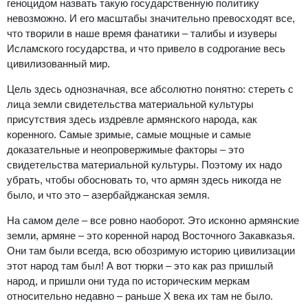
геноцидом назвать такую государственную политику
невозможно. И его масштабы значительно превосходят все,
что творили в наше время фанатики – талибы и изуверы
Исламского государства, и что привело в содрогание весь
цивилизованный мир.
Цель здесь однозначная, все абсолютно понятно: стереть с
лица земли свидетельства материальной культуры
присутствия здесь издревле армянского народа, как
коренного. Самые зримые, самые мощные и самые
доказательные и неопровержимые факторы – это
свидетельства материальной культуры. Поэтому их надо
убрать, чтобы обосновать то, что армян здесь никогда не
было, и что это – азербайджанская земля.
На самом деле – все ровно наоборот. Это исконно армянские
земли, армяне – это коренной народ Восточного Закавказья.
Они там были всегда, всю обозримую историю цивилизации
этот народ там был! А вот тюрки – это как раз пришлый
народ, и пришли они туда по историческим меркам
относительно недавно – раньше X века их там не было.