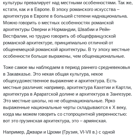
культуры превалирует над местными особенностями. Так же,
кстати, как и в Европе. В эпоху романского искусства –
архитектура в Европе в большей степени наднациональна.
Можно говорить о местных особенностях романской
архитектуры Оверни и Нормандии, Швабии и Рейн-
Вестфалии, но трудно говорить об общефранцузской
романской архитектуре, принципиально отличной от
общенемецкой романской архитектуры. В ту эпоху местные
особенности больше выражены, чем общенациональные.
Тоже самое мы наблюдаем в период раннего средневековья
в Закавказье. Это некая общая культура, некое
общехудожественное выражение и архитектура. Есть
местные различия: например, архитектура Кахетии и Картли,
архитектура в Араратской долине и архитектура в Зангезуре.
Это местные школы, но не общенациональные. Ярко
выраженные национальные черты складываются к X веку,
когда мы можем говорить со стопроцентной уверенностью:
вот это грузинская архитектура, это – армянская.
Например, Джвари и Цроми (Грузия, VI-VII в.) с одной