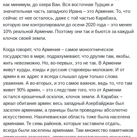
как минимум, до озера Ван. Вся восточная Турция и
значительная часть западного Ирана – это Армения. То, что
сейчас от нее осталось, даже с той частью Карабаха,
которую они контролировали до осени 2020 года – это менее
10% реальной Армении. Поэтому они так и бьются за каждый
клочок своей земли.
Когда говорят, что Армения – самое моноэтническое
государство в мире, подразумевают, что другим там, якобы,
жить невозможно. Но, во-первых, это не так. В Армении
живут курды, езиды и русские староверы-молокане. И от
армян в их адрес я всегда слышал одни только слова
уважения. А во-вторых, и это самое важное, ведь то, что там
живет 90% армян, – это следствие того, что от Армении
остался крошечный осколок, клочок земли. А Карабах –
ареал обитания армян: весь западный Азербайджан был
заселен армянами, а границы были проведены абсолютно
искусственно. Нахичеванская область тоже была населена
армянами. Те семь районов, которые заставили отдать,
всегда были заселены армянами. Там множество памятников
армянского зодчества, армянского пластического искусства,