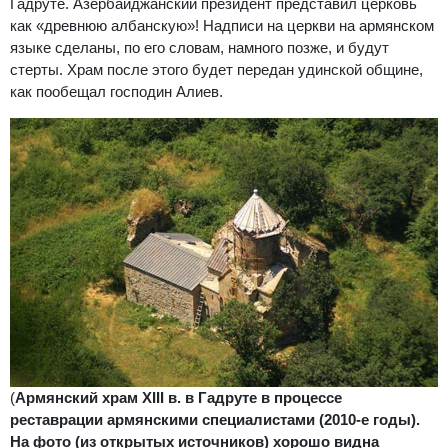
Гадруте. Азербайджанский президент представил церковь
как «древнюю албанскую»! Надписи на церкви на армянском
языке сделаны, по его словам, намного позже, и будут
стерты. Храм после этого будет передан удинской общине,
как пообещал господин Алиев.
(
Армянский храм XIII в. в Гадруте в процессе
реставрации армянскими специалистами (2010-е годы).
На фото (из открытых источников) хорошо видна