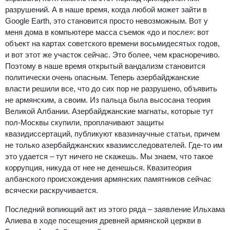
разрушений. А в наше время, когда любой может зайти в
Google Earth, это становится просто невозможным. Вот у
меня дома в компьютере масса съемок «до и после»: вот
объект на картах советского времени восьмидесятых годов,
и вот этот же участок сейчас. Это более, чем красноречиво.
Поэтому в наше время открытый вандализм становится
политически очень опасным. Теперь азербайджанские
власти решили все, что до сих пор не разрушено, объявить
не армянским, а своим. Из пальца была высосана теория
Великой Албании. Азербайджанские магнаты, которые тут
пол-Москвы скупили, проплачивают защиты
квазидиссертаций, публикуют квазинаучные статьи, причем
не только азербайджанских квазиисследователей. Где-то им
это удается – тут ничего не скажешь. Мы знаем, что такое
коррупция, никуда от нее не денешься. Квазитеория
албанского происхождения армянских памятников сейчас
всячески раскручивается.
Последний вопиющий акт из этого ряда – заявление Ильхама
Алиева в ходе посещения древней армянской церкви в