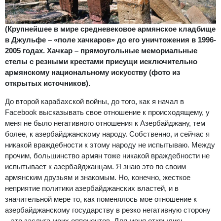
(
Крупнейшее в мире средневековое армянское кладбище
в Джульфе – «поле хачкаров» до его уничтожения в 1996-
2005 годах. Хачкар – прямоугольные мемориальные
стелы с резными крестами присущи исключительно
армянскому национальному искусству (фото из
открытых источников).
До второй карабахской войны, до того, как я начал в
Facebook высказывать свое отношение к происходящему, у
меня не было негативного отношения к Азербайджану, тем
более, к азербайджанскому народу. Собственно, и сейчас я
никакой враждебности к этому народу не испытываю. Между
прочим, большинство армян тоже никакой враждебности не
испытывает к азербайджанцам. Я знаю это по своим
армянским друзьям и знакомым. Но, конечно, жесткое
неприятие политики азербайджанских властей, и в
значительной мере то, как поменялось мое отношение к
азербайджанскому государству в резко негативную сторону
– это заслуга моих оппонентов. Для меня открылись