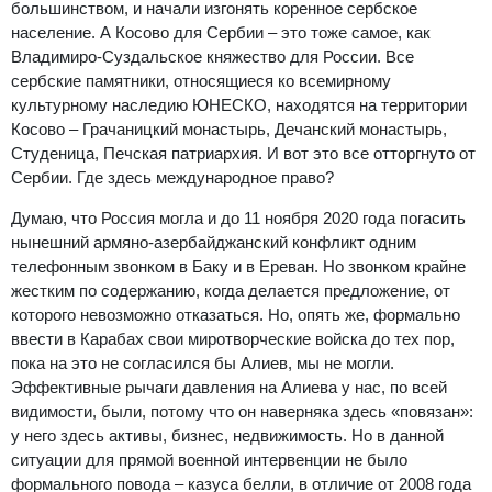
большинством, и начали изгонять коренное сербское
население. А Косово для Сербии – это тоже самое, как
Владимиро-Суздальское княжество для России. Все
сербские памятники, относящиеся ко всемирному
культурному наследию ЮНЕСКО, находятся на территории
Косово – Грачаницкий монастырь, Дечанский монастырь,
Студеница, Печская патриархия. И вот это все отторгнуто от
Сербии. Где здесь международное право?
Думаю, что Россия могла и до 11 ноября 2020 года погасить
нынешний армяно-азербайджанский конфликт одним
телефонным звонком в Баку и в Ереван. Но звонком крайне
жестким по содержанию, когда делается предложение, от
которого невозможно отказаться. Но, опять же, формально
ввести в Карабах свои миротворческие войска до тех пор,
пока на это не согласился бы Алиев, мы не могли.
Эффективные рычаги давления на Алиева у нас, по всей
видимости, были, потому что он наверняка здесь «повязан»:
у него здесь активы, бизнес, недвижимость. Но в данной
ситуации для прямой военной интервенции не было
формального повода – казуса белли, в отличие от 2008 года