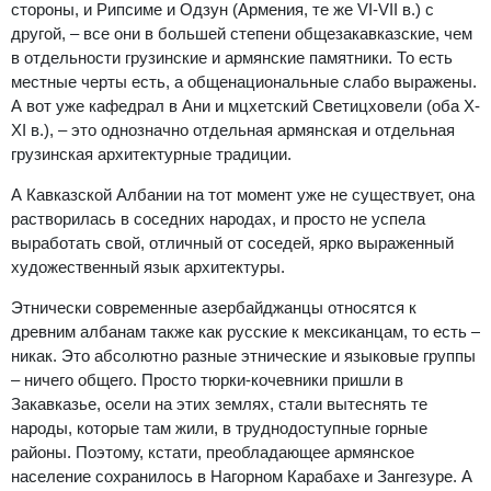
стороны, и Рипсиме и Одзун (Армения, те же VI-VII в.) с
другой, – все они в большей степени общезакавказские, чем
в отдельности грузинские и армянские памятники. То есть
местные черты есть, а общенациональные слабо выражены.
А вот уже кафедрал в Ани и мцхетский Светицховели (оба Х-
ХI в.), – это однозначно отдельная армянская и отдельная
грузинская архитектурные традиции.
А Кавказской Албании на тот момент уже не существует, она
растворилась в соседних народах, и просто не успела
выработать свой, отличный от соседей, ярко выраженный
художественный язык архитектуры.
Этнически современные азербайджанцы относятся к
древним албанам также как русские к мексиканцам, то есть –
никак. Это абсолютно разные этнические и языковые группы
– ничего общего. Просто тюрки-кочевники пришли в
Закавказье, осели на этих землях, стали вытеснять те
народы, которые там жили, в труднодоступные горные
районы. Поэтому, кстати, преобладающее армянское
население сохранилось в Нагорном Карабахе и Зангезуре. А