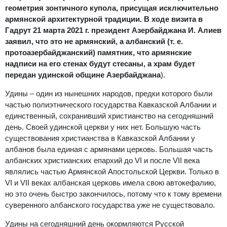
геометрия зонтичного купола, присущая исключительно
армянской архитектурной традиции. В ходе визита в
Гадрут 21 марта 2021 г. президент Азербайджана И. Алиев
заявил, что это не армянский, а албанский (т. е.
протоазербайджанский) памятник, что армянские
надписи на его стенах будут стесаны, а храм будет
передан удинской общине Азербайджана
).
Удины – один из нынешних народов, предки которого были
частью полиэтнического государства Кавказской Албании и
единственный, сохранивший христианство на сегодняшний
день. Своей удинской церкви у них нет. Большую часть
существования христианства в Кавказской Албании у
албанов была единая с армянами церковь. Большая часть
албанских христианских епархий до VI и после VII века
являлись частью Армянской Апостольской Церкви. Только в
VI и VII веках албанская церковь имела свою автокефалию,
но это очень быстро закончилось, потому что к тому времени
суверенного албанского государства уже не существовало.
Удины на сегодняшний день окормляются Русской