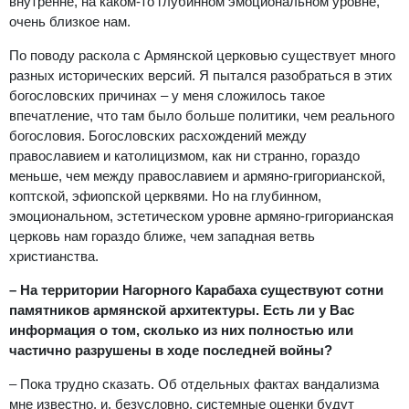
внутренне, на каком-то глубинном эмоциональном уровне,
очень близкое нам.
По поводу раскола с Армянской церковью существует много
разных исторических версий. Я пытался разобраться в этих
богословских причинах – у меня сложилось такое
впечатление, что там было больше политики, чем реального
богословия. Богословских расхождений между
православием и католицизмом, как ни странно, гораздо
меньше, чем между православием и армяно-григорианской,
коптской, эфиопской церквями. Но на глубинном,
эмоциональном, эстетическом уровне армяно-григорианская
церковь нам гораздо ближе, чем западная ветвь
христианства.
– На территории Нагорного Карабаха существуют сотни
памятников армянской архитектуры. Есть ли у Вас
информация о том, сколько из них полностью или
частично разрушены в ходе последней войны?
– Пока трудно сказать. Об отдельных фактах вандализма
мне известно, и, безусловно, системные оценки будут