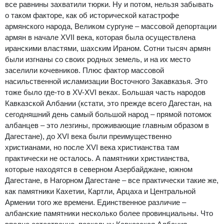
все равнины захватили тюрки. Ну и потом, нельзя забывать
о таком факторе, как об исторической катастрофе
армянского народа, Великом сургуне – массовой депортации
армян в начале XVII века, которая была осуществлена
иранскими властями, шахским Ираном. Сотни тысяч армян
были изгнаны со своих родных земель, и на их место
заселили кочевников. Плюс фактор массовой
насильственной исламизации Восточного Закавказья. Это
тоже было где-то в XV-XVI веках. Большая часть народов
Кавказской Албании (кстати, это прежде всего Дагестан, на
сегодняшний день самый большой народ – прямой потомок
албанцев – это лезгины, проживающие главным образом в
Дагестане), до XVI века были преимущественно
христианами, но после XVI века христианства там
практически не осталось. А памятники христианства,
которые находятся в северном Азербайджане, южном
Дагестане, в Нагорном Дагестане – все практически такие же,
как памятники Кахетии, Картли, Арцаха и Центральной
Армении того же времени. Единственное различие –
албанские памятники несколько более провинциальны. Что