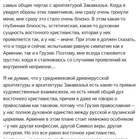
самых общих чертах с архитектурой Закавказья. Когда я
увидел образы этих памятников, они сразу очень тронули
меня, мне сразу это стало очень близко. В этом какая-то
глубинная близость, эстетическая, какая-то духовная
сущность восточного христианства, которая у них
проявляется так, а у нас – иначе. При этом я должен сказать,
что и тогда и сейчас испытываю равную симпатию как к
Армении, так и к Грузии. Поэтому, мне всегда становится
грустно, когда я сталкиваюсь со случаями проявлений их
внутренней неприязни…
Я не думаю, что у средневековой древнерусской
архитектуры и архитектуры Закавказья есть какие-то прямые
художественные взаимосвязи, но есть некий общий дух
восточного христианства, причем я даже не говорю о
православии как таковом, потому что Грузия православная –
у нас полное духовное единство между русской и грузинской
церквями. Армения в этом плане стоит немножко особняком
– у них другая конфессия, другой Символ веры, другая
литургия. Но это все равно восточное христианство,