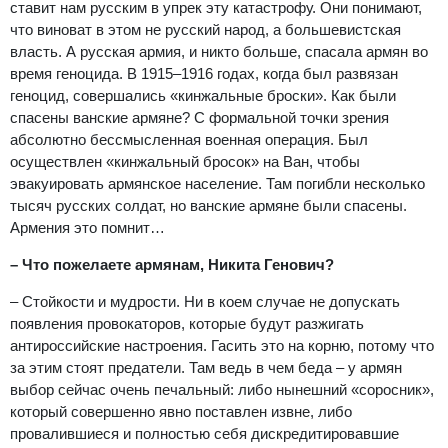
ставит нам русским в упрек эту катастрофу. Они понимают,
что виноват в этом не русский народ, а большевистская
власть. А русская армия, и никто больше, спасала армян во
время геноцида. В 1915–1916 годах, когда был развязан
геноцид, совершались «кинжальные броски». Как были
спасены ванские армяне? С формальной точки зрения
абсолютно бессмысленная военная операция. Был
осуществлен «кинжальный бросок» на Ван, чтобы
эвакуировать армянское население. Там погибли несколько
тысяч русских солдат, но ванские армяне были спасены.
Армения это помнит…
– Что пожелаете армянам, Никита Генович?
– Стойкости и мудрости. Ни в коем случае не допускать
появления провокаторов, которые будут разжигать
антироссийские настроения. Гасить это на корню, потому что
за этим стоят предатели. Там ведь в чем беда – у армян
выбор сейчас очень печальный: либо нынешний «соросник»,
который совершенно явно поставлен извне, либо
провалившиеся и полностью себя дискредитировавшие