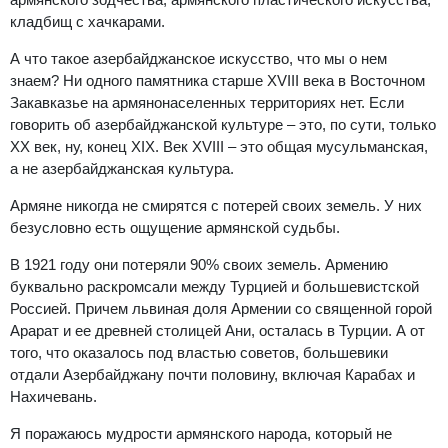
кладбищ с хачкарами.
А что такое азербайджанское искусство, что мы о нем
знаем? Ни одного памятника старше XVIII века в Восточном
Закавказье на армянонаселенных территориях нет. Если
говорить об азербайджанской культуре – это, по сути, только
XX век, ну, конец XIX. Век XVIII – это общая мусульманская,
а не азербайджанская культура.
Армяне никогда не смирятся с потерей своих земель. У них
безусловно есть ощущение армянской судьбы.
В 1921 году они потеряли 90% своих земель. Армению
буквально раскромсали между Турцией и большевистской
Россией. Причем львиная доля Армении со священной горой
Арарат и ее древней столицей Ани, осталась в Турции. А от
того, что оказалось под властью советов, большевики
отдали Азербайджану почти половину, включая Карабах и
Нахичевань.
Я поражаюсь мудрости армянского народа, который не