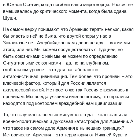
в Южной Осетии, когда погибли наши миротворцы. Россия не
вмешивалась до критического момента, когда была сдана
Шуши.
На самом верху понимают, что Армению терять нельзя, какая
бы власть в ней не была, что другой опоры у нас в
Закавказье нет. Азербайджан нам давно не друг – хотим мы
этого, или нет. Мы можем сосуществовать с Турцией, но
быть союзниками с ней мы не можем по определению.
Ситуативными союзниками – да, но на глубинном,
глобальном уровне – это для нас абсолютно
антагонистичная цивилизация. Тем более, что проливы – это
ключевой фактор, который для России является
ахиллесовой пятой. Не просто же так Россия стремилась к
проливам. Мы всегда уязвимы именно потому, что проливы
находятся под контролем враждебной нам цивилизации.
То, что случилось осенью минувшего года – колоссальная
военно-политическая и духовная катастрофа для Армении. А
что такое на самом деле Армения в нынешних границах?
Исторически, Армения – это территория от Нижней Куры и,