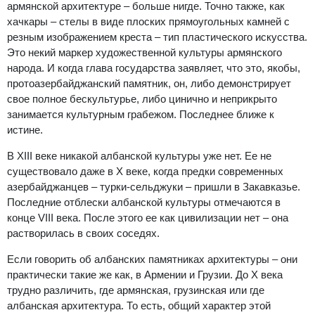
армянской архитектуре – больше нигде. Точно также, как
хачкары – стелы в виде плоских прямоугольных камней с
резным изображением креста – тип пластического искусства.
Это некий маркер художественной культуры армянского
народа. И когда глава государства заявляет, что это, якобы,
протоазербайджанский памятник, он, либо демонстрирует
свое полное бескультурье, либо цинично и неприкрыто
занимается культурным грабежом. Последнее ближе к
истине.
В XIII веке никакой албанской культуры уже нет. Ее не
существовало даже в X веке, когда предки современных
азербайджанцев – турки-сельджуки – пришли в Закавказье.
Последние отблески албанской культуры отмечаются в
конце VIII века. После этого ее как цивилизации нет – она
растворилась в своих соседях.
Если говорить об албанских памятниках архитектуры – они
практически такие же как, в Армении и Грузии. До X века
трудно различить, где армянская, грузинская или где
албанская архитектура. То есть, общий характер этой